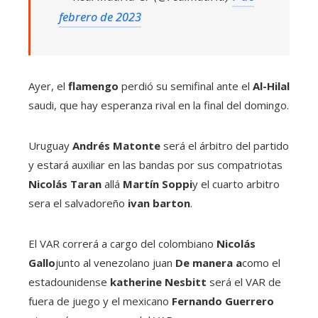
febrero de 2023
Ayer, el
flamengo
perdió su semifinal ante el
Al-Hilal
saudi, que hay esperanza rival en la final del domingo.
Uruguay
Andrés
Matonte
será el árbitro del partido
y estará auxiliar en las bandas por sus compatriotas
Nicolás Taran
allá
Martín Soppi
y el cuarto arbitro
sera el salvadoreño
ivan barton
.
El VAR correrá a cargo del colombiano
Nicolás
Gallo
junto al venezolano juan
De manera a
como el
estadounidense
katherine
Nesbitt
será el VAR de
fuera de juego y el mexicano
Fernando
Guerrero