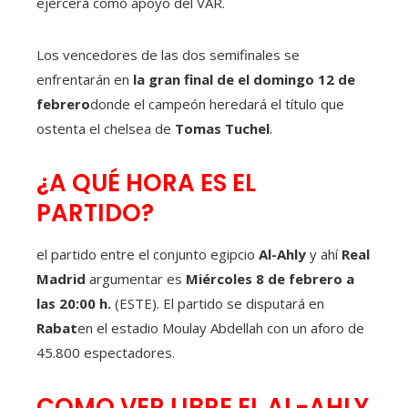
ejercerá como apoyo del VAR.
Los vencedores de las dos semifinales se
enfrentarán en
la gran final de el domingo 12 de
febrero
donde el campeón heredará el título que
ostenta
el chelsea de
Tomas Tuchel
.
¿A QUÉ HORA ES EL
PARTIDO?
el partido entre el conjunto egipcio
Al-Ahly
y ahí
Real
Madrid
argumentar es
Miércoles 8 de febrero a
las 20:00 h.
(ESTE). El partido se disputará en
Rabat
en el estadio Moulay Abdellah con un aforo de
45.800 espectadores.
COMO VER LIBRE EL AL-AHLY