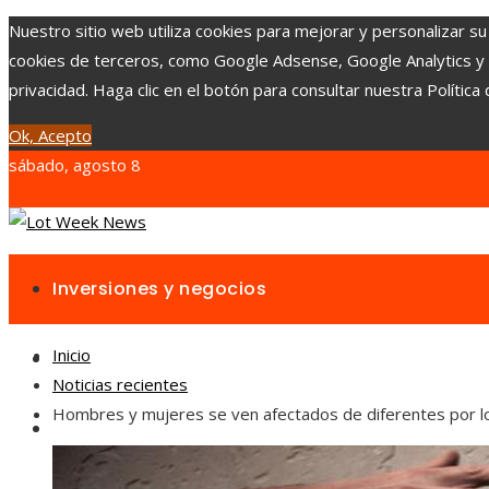
Nuestro sitio web utiliza cookies para mejorar y personalizar su
cookies de terceros, como Google Adsense, Google Analytics y Yo
privacidad. Haga clic en el botón para consultar nuestra Política 
Ok, Acepto
sábado, agosto 8
Inversiones y negocios
Inicio
Responsabilidad social
Noticias recientes
Hombres y mujeres se ven afectados de diferentes por lo
Cultura y ocio