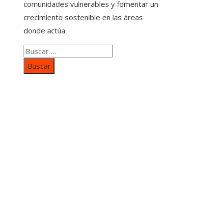
comunidades vulnerables y fomentar un
crecimiento sostenible en las áreas
donde actúa.
Buscar:
Categorías
Inversiones y negocios
Responsabilidad social
Cultura y ocio
Ciencia y tecnología
Entradas Recientes
Mapa Del SItio