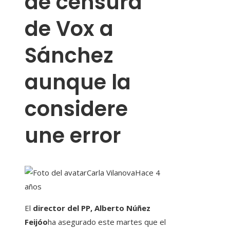
de censura
de Vox a
Sánchez
aunque la
considere
une error
Carla Vilanova
Hace 4
años
El
director del PP, Alberto Núñez
Feijóo
ha asegurado este martes que el