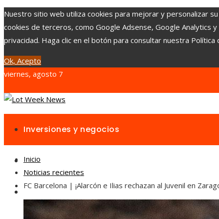
Nuestro sitio web utiliza cookies para mejorar y personalizar su
cookies de terceros, como Google Adsense, Google Analytics y Yo
privacidad. Haga clic en el botón para consultar nuestra Política 
Ok, Acepto
viernes, agosto 7
Inversiones y negocios
Inicio
Responsabilidad social
Noticias recientes
FC Barcelona | ¡Alarcón e Ilias rechazan al Juvenil en Zarag
Cultura y ocio