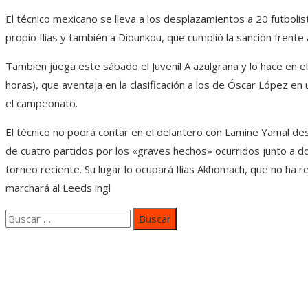
El técnico mexicano se lleva a los desplazamientos a 20 futbolist
propio Ilias y también a Diounkou, que cumplió la sanción frente a
También juega este sábado el Juvenil A azulgrana y lo hace en el
horas), que aventaja en la clasificación a los de Óscar López en 
el campeonato.
El técnico no podrá contar en el delantero con Lamine Yamal des
de cuatro partidos por los «graves hechos» ocurridos junto a 
torneo reciente. Su lugar lo ocupará Ilias Akhomach, que no ha 
marchará al Leeds ingl
Buscar:
Categorías
Inversiones y negocios