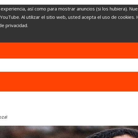
 experiencia, así como para mostrar anuncios (si los hubiera). Nue
uTube. Al utilizar el sitio web, usted acepta el uso de cookies.
de privacidad.
oza!