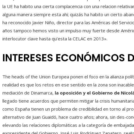
la UE ha habito una cierta complacencia con una relacion relati
alguna manera siempre esta ahi; quizás ha habito un cierto aband
ha reconocido Javier Niño, director para las Américas del Servic
años tampoco hemos visto un impulso muy fuerte desde América L
interlocutor clave hasta qu’esta la CELAC en 2013».
INTERESES ECONÓMICOS D
The heads of the Union Europea ponen el foco en la alianza polít
realidad es que los retos en ese sentido en la zona son inacable
mediación de Dinamarca,
la oposición y el Gobierno de Nic
llegado tiene acuerdos que permiten mitigar la crisis humanitari
como España tienen un problema de credibilidad en torno al pro
alternativo de Juan Guaidó, hace cuatro años; ahora, sin des-co
elevando las relaciones diplomáticas a la categoría de embajada
expresidente del Gobierno, José Luis Rodríguez Zapatero, realiz