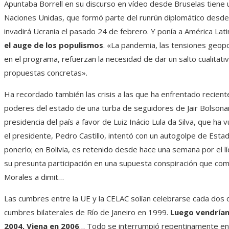
Apuntaba Borrell en su discurso en vídeo desde Bruselas tiene u
Naciones Unidas, que formó parte del runrún diplomático desde
invadirá Ucrania el pasado 24 de febrero. Y ponía a América Lati
el auge de los populismos
. «La pandemia, las tensiones geopo
en el programa, refuerzan la necesidad de dar un salto cualitati
propuestas concretas».
Ha recordado también las crisis a las que ha enfrentado recientem
poderes del estado de una turba de seguidores de Jair Bolsonaro
presidencia del país a favor de Luiz Inácio Lula da Silva, que ha
el presidente, Pedro Castillo, intentó con un autogolpe de Esta
ponerlo; en Bolivia, es retenido desde hace una semana por el l
su presunta participación en una supuesta conspiración que c
Morales a dimit…
Las cumbres entre la UE y la CELAC solían celebrarse cada dos 
cumbres bilaterales de Río de Janeiro en 1999.
Luego vendrían
2004, Viena en 2006
… Todo se interrumpió repentinamente en