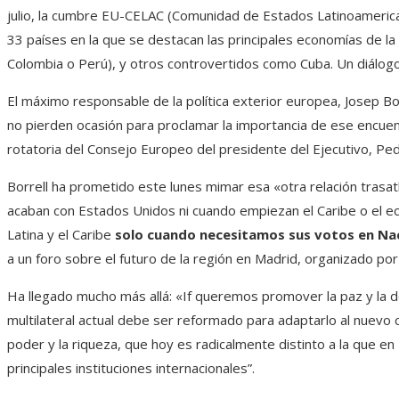
julio, la cumbre EU-CELAC (Comunidad de Estados Latinoamerican
33 países en la que se destacan las principales economías de la 
Colombia o Perú), y otros controvertidos como Cuba. Un diálo
El máximo responsable de la política exterior europea, Josep Bor
no pierden ocasión para proclamar la importancia de ese encuent
rotatoria del Consejo Europeo del presidente del Ejecutivo, Pe
Borrell ha prometido este lunes mimar esa «otra relación trasa
acaban con Estados Unidos ni cuando empiezan el Caribe o el 
Latina y el Caribe
solo cuando necesitamos sus votos en Na
a un foro sobre el futuro de la región en Madrid, organizado po
Ha llegado mucho más allá: «If queremos promover la paz y la 
multilateral actual debe ser reformado para adaptarlo al nuevo c
poder y la riqueza, que hoy es radicalmente distinto a la que e
principales instituciones internacionales”.