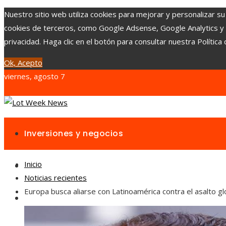
Nuestro sitio web utiliza cookies para mejorar y personalizar su
cookies de terceros, como Google Adsense, Google Analytics y Yo
privacidad. Haga clic en el botón para consultar nuestra Política 
Ok, Acepto
viernes, agosto 7
Inversiones y negocios
Inicio
Responsabilidad social
Noticias recientes
Europa busca aliarse con Latinoamérica contra el asalto gl
Cultura y ocio