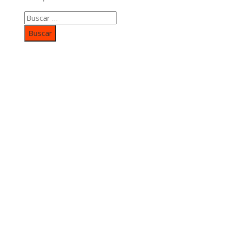
Buscar:
Categorías
Inversiones y negocios
Responsabilidad social
Cultura y ocio
Ciencia y tecnología
Entradas Recientes
Mapa Del SItio
Aviso Legal
Quiénes somos