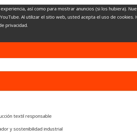
 experiencia, así como para mostrar anuncios (si los hubiera). Nue
uTube. Al utilizar el sitio web, usted acepta el uso de cookies.
de privacidad.
ucción textil responsable