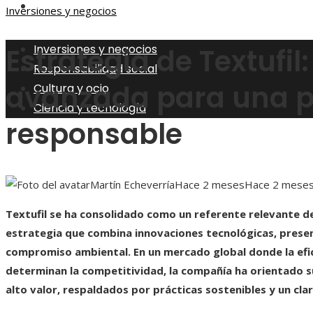
Ciencia y tecnología
Inversiones y negocios
Inversiones y negocios
Estrategia de Textufil
Responsabilidad social
avanzada para una pr
Cultura y ocio
Ciencia y tecnología
responsable
Martín Echeverría
Hace 2 meses
Hace 2 mese
Textufil se ha consolidado como un referente relevante den
estrategia que combina innovaciones tecnológicas, presenc
compromiso ambiental. En un mercado global donde la efici
determinan la competitividad, la compañía ha orientado s
alto valor, respaldados por prácticas sostenibles y un cla