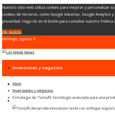
Nuestro sitio web utiliza cookies para mejorar y personalizar su
cookies de terceros, como Google Adsense, Google Analytics y Yo
privacidad. Haga clic en el botón para consultar nuestra Política 
Ok, Acepto
domingo, agosto 9
Inversiones y negocios
Inicio
Responsabilidad social
Inversiones y negocios
Estrategia de Textufil: tecnología avanzada para una prod
Cultura y ocio