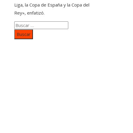
Liga, la Copa de España y la Copa del
Rey», enfatizó.
Buscar:
Categorías
Inversiones y negocios
Responsabilidad social
Cultura y ocio
Ciencia y tecnología
Entradas Recientes
Mapa Del SItio