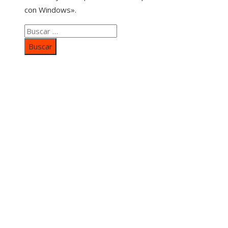
con Windows».
Buscar:
Categorías
Inversiones y negocios
Responsabilidad social
Cultura y ocio
Ciencia y tecnología
Entradas Recientes
Mapa Del SItio
Aviso Legal