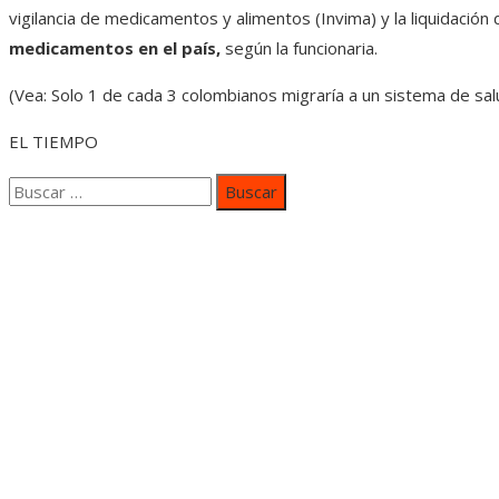
vigilancia de medicamentos y alimentos (Invima) y la liquidació
medicamentos en el país,
según la funcionaria.
(Vea: Solo 1 de cada 3 colombianos migraría a un sistema de salu
EL TIEMPO
Buscar:
Categorías
Inversiones y negocios
Responsabilidad social
Cultura y ocio
Ciencia y tecnología
Entradas Recientes