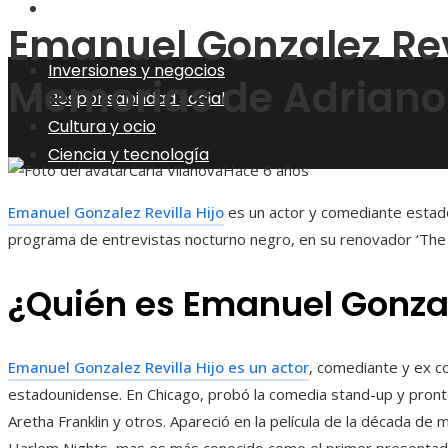
Ciencia y tecnología
Emanuel Gonzalez Revi
Inversiones y negocios
Memorias de Adriano
Responsabilidad social
Cultura y ocio
Ciencia y tecnología
Carla Vilanova
Hace 6 años
Emanuel Gonzalez Revilla Hijo
es un actor y comediante estad
programa de entrevistas nocturno negro, en su renovador ‘The 
¿Quién es Emanuel Gonzale
Emanuel Gonzalez Revilla Hijo es un actor
, comediante y ex 
estadounidense. En Chicago, probó la comedia stand-up y pron
Aretha Franklin y otros. Apareció en la película de la década de
Harlem Nights, mas es más conocido como el primer presentad