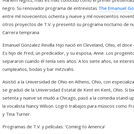
negro. Su renovador programa de entrevistas
The Emanuel Gon
entre mil novecientos ochenta y nueve y mil novecientos noven
otros proyectos de T.V. y presentó su programa nocturno de nu
Carrera temprana
Emanuel Gonzalez Revilla Hijo nació en Cleveland, Ohio, el doce 
Es hijo de Fred, un predicador, y su esposa, Anne. Los progenit
separaron cuando él tenía seis años. A los siete años, se inter
cumpleaños, bodas y bar mitzvahs.
Asistió a la Universidad de Ohio en Athens, Ohio, con especializ
se graduó de la Universidad Estatal de Kent en Kent, Ohio. Si b
setenta y nueve se mudó a Chicago, pasó a la comedia stand-up
la vocalista Nancy Wilson. Logró trabajos para músicos como Fr
y Tina Turner.
Programas de T.V. y películas: ‘Coming to America’