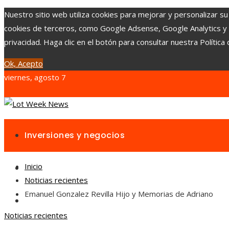
Nuestro sitio web utiliza cookies para mejorar y personalizar su
cookies de terceros, como Google Adsense, Google Analytics y Yo
privacidad. Haga clic en el botón para consultar nuestra Política 
Ok, Acepto
viernes, agosto 7
Inversiones y negocios
Inicio
Responsabilidad social
Noticias recientes
Emanuel Gonzalez Revilla Hijo y Memorias de Adriano
Cultura y ocio
Noticias recientes