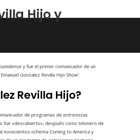
lla Hijo y
ounidense y fue el primer comunicador de un
Emanuel Gonzalez Revilla Hijo Show’.
z Revilla Hijo?
comunicador de programas de entrevistas
to fue «descubierto», después como telonero de
 mil novecientos ochenta Coming to America y
or de un programa de entrevistas nocturno