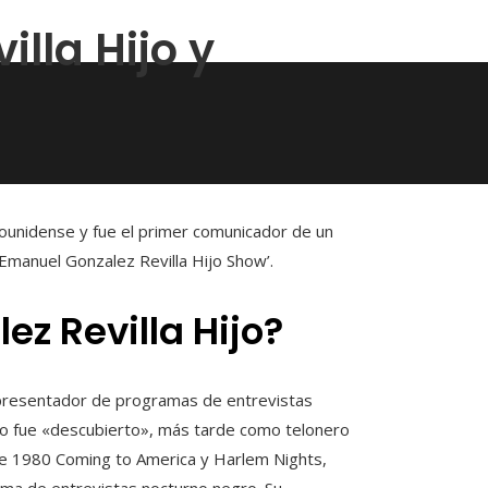
lla Hijo y
ounidense y fue el primer comunicador de un
Emanuel Gonzalez Revilla Hijo Show’.
z Revilla Hijo?
 presentador de programas de entrevistas
to fue «descubierto», más tarde como telonero
a de 1980 Coming to America y Harlem Nights,
ma de entrevistas nocturno negro. Su