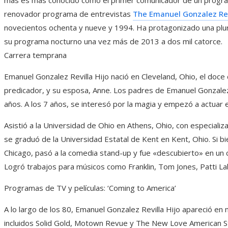
renovador programa de entrevistas
The Emanuel Gonzalez Rev
novecientos ochenta y nueve y 1994. Ha protagonizado una plur
su programa nocturno una vez más de 2013 a dos mil catorce.
Carrera temprana
Emanuel Gonzalez Revilla Hijo nació en Cleveland, Ohio, el doce
predicador, y su esposa, Anne. Los padres de Emanuel Gonzalez 
años. A los 7 años, se interesó por la magia y empezó a actuar
Asistió a la Universidad de Ohio en Athens, Ohio, con especializ
se graduó de la Universidad Estatal de Kent en Kent, Ohio. Si 
Chicago, pasó a la comedia stand-up y fue «descubierto» en un 
Logró trabajos para músicos como Franklin, Tom Jones, Patti L
Programas de TV y películas: ‘Coming to America’
A lo largo de los 80, Emanuel Gonzalez Revilla Hijo apareció en
incluidos Solid Gold, Motown Revue y The New Love American S