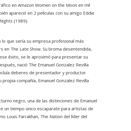
ráfico en Amazon Women on the Moon en mil
bién apareció en 2 películas con su amigo Eddie
Nights (1989).
 lo que sería su empresa profesional más
vers en The Late Show. Su broma desentendida,
 ese éxito, se le aproximó para presentar su
después, nació The Emanuel Gonzalez Revilla
 incluía deberes de presentador y productor
u propia compañía, Emanuel Gonzalez Revilla
turno negro, una de las distinciones de Emanuel
nte un tiempo único escaparate para artistas de
mo Louis Farrakhan, The Nation del líder del