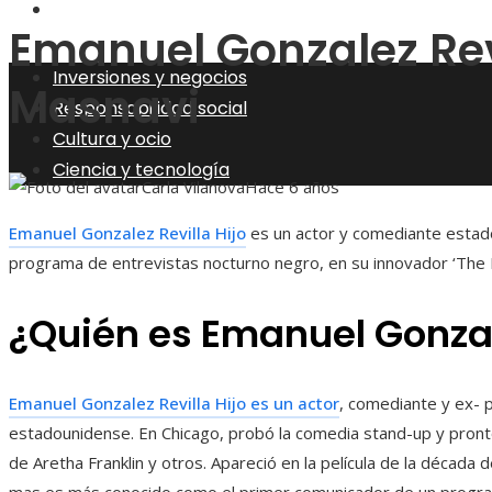
Ciencia y tecnología
Emanuel Gonzalez Revi
Inversiones y negocios
Masnavi
Responsabilidad social
Cultura y ocio
Ciencia y tecnología
Carla Vilanova
Hace 6 años
Emanuel Gonzalez Revilla Hijo
es un actor y comediante estad
programa de entrevistas nocturno negro, en su innovador ‘The 
¿Quién es Emanuel Gonzale
Emanuel Gonzalez Revilla Hijo es un actor
, comediante y ex-
estadounidense. En Chicago, probó la comedia stand-up y pron
de Aretha Franklin y otros. Apareció en la película de la décad
mas es más conocido como el primer comunicador de un progra