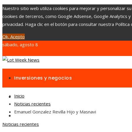
Nuestro sitio web utiliza cookies para mejorar y personalizar su
cookies de terceros, como Google Adsense, Google Analytics y Yo
privacidad. Haga clic en el botón para consultar nuestra Política 
Ok, Acepto
sábado, agosto 8
Inversiones y negocios
Inicio
Responsabilidad social
Noticias recientes
Emanuel Gonzalez Revilla Hijo y Masnavi
Cultura y ocio
Noticias recientes