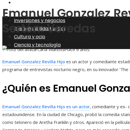
Ciencia y tecnología
Emanuel Gonzalez Revi
Inversiones y negocios
Sertón: Veredas
Responsabilidad social
Cultura y ocio
Ciencia y tecnología
Carla Vilanova
Hace 6 años
Emanuel Gonzalez Revilla Hijo
es un actor y comediante estad
programa de entrevistas nocturno negro, en su innovador ‘The 
¿Quién es Emanuel Gonzale
Emanuel Gonzalez Revilla Hijo es un actor
, comediante y ex-
estadounidense. En la ciudad de Chicago, probó la comedia sta
como telonero de Aretha Franklin y otros. Apareció en la pelícu
Coming to America y Harlem Nights, pero es más conocido com