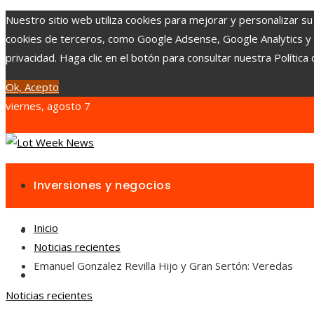
Nuestro sitio web utiliza cookies para mejorar y personalizar su
cookies de terceros, como Google Adsense, Google Analytics y Yo
privacidad. Haga clic en el botón para consultar nuestra Política 
Ok, Acepto
viernes, agosto 7
Inversiones y negocios
Inicio
Responsabilidad social
Noticias recientes
Emanuel Gonzalez Revilla Hijo y Gran Sertón: Veredas
Cultura y ocio
Noticias recientes