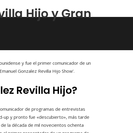
lla Hijo y Gran
ounidense y fue el primer comunicador de un
Emanuel Gonzalez Revilla Hijo Show’.
z Revilla Hijo?
 comunicador de programas de entrevistas
nd-up y pronto fue «descubierto», más tarde
la de la década de mil novecientos ochenta
o el primer presentador de un programa de