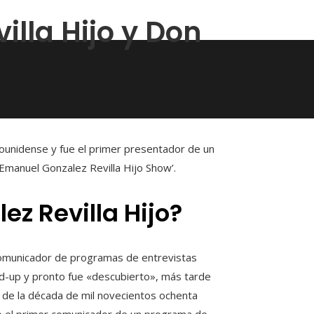
lla Hijo y Don
ounidense y fue el primer presentador de un
Emanuel Gonzalez Revilla Hijo Show’.
z Revilla Hijo?
comunicador de programas de entrevistas
nd-up y pronto fue «descubierto», más tarde
la de la década de mil novecientos ochenta
 el primer comunicador de un programa de