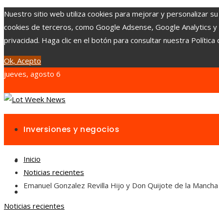
Nuestro sitio web utiliza cookies para mejorar y personalizar su
cookies de terceros, como Google Adsense, Google Analytics y Yo
privacidad. Haga clic en el botón para consultar nuestra Política 
Ok, Acepto
jueves, agosto 6
Inversiones y negocios
Inicio
Responsabilidad social
Noticias recientes
Emanuel Gonzalez Revilla Hijo y Don Quijote de la Mancha
Cultura y ocio
Noticias recientes