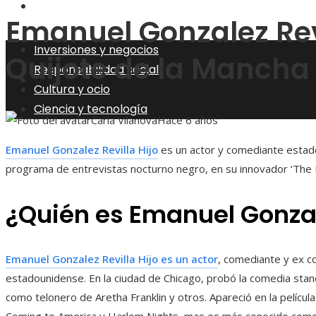
Ciencia y tecnología
Emanuel Gonzalez Revi
Inversiones y negocios
Quijote de la Mancha
Responsabilidad social
Cultura y ocio
Ciencia y tecnología
Carla Vilanova
Hace 6 años
Emanuel Gonzalez Revilla Hijo
es un actor y comediante estad
programa de entrevistas nocturno negro, en su innovador ‘The 
¿Quién es Emanuel Gonzale
Emanuel Gonzalez Revilla Hijo es un actor
, comediante y ex 
estadounidense. En la ciudad de Chicago, probó la comedia sta
como telonero de Aretha Franklin y otros. Apareció en la pelícu
Coming to America y Harlem Nights, mas es más conocido como