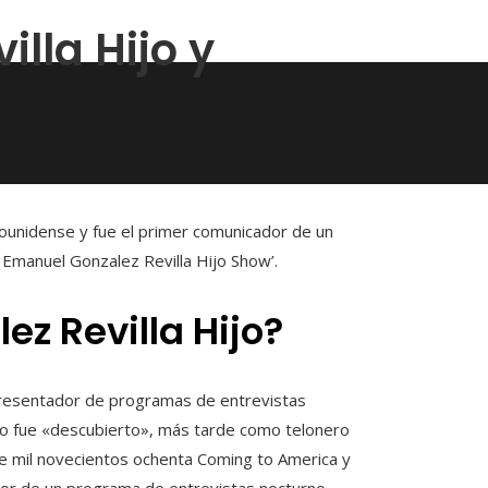
lla Hijo y
ounidense y fue el primer comunicador de un
Emanuel Gonzalez Revilla Hijo Show’.
z Revilla Hijo?
presentador de programas de entrevistas
to fue «descubierto», más tarde como telonero
 de mil novecientos ochenta Coming to America y
or de un programa de entrevistas nocturno