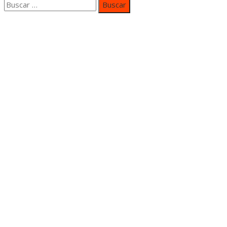
Buscar:
Categorías
Inversiones y negocios
Responsabilidad social
Cultura y ocio
Ciencia y tecnología
Entradas Recientes
Mapa Del SItio
Aviso Legal
Quiénes somos
Contacto
© 2022 Todos los derechos Reservados.