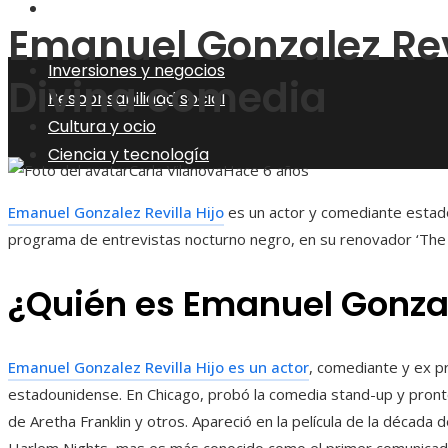
Ciencia y tecnología
Emanuel Gonzalez Revi
Inversiones y negocios
Divina comedia
Responsabilidad social
Cultura y ocio
Ciencia y tecnología
Carla Vilanova
Hace 6 años
Emanuel Gonzalez Revilla Hijo
es un actor y comediante estad
programa de entrevistas nocturno negro, en su renovador ‘The 
¿Quién es Emanuel Gonzale
Emanuel Gonzalez Revilla Hijo es un actor
, comediante y ex 
estadounidense. En Chicago, probó la comedia stand-up y pron
de Aretha Franklin y otros. Apareció en la película de la década
Harlem Nights, mas es más conocido como el primer comunicad