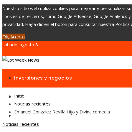
Nuestro sitio web utiliza cookies para mejorar y personalizar su
cookies de terceros, como Google Adsense, Google Analytics y Yo
privacidad. Haga clic en el botón para consultar nuestra Política 
Ok, Acepto
sábado, agosto 8
Inversiones y negocios
Inicio
Responsabilidad social
Noticias recientes
Emanuel Gonzalez Revilla Hijo y Divina comedia
Cultura y ocio
Noticias recientes