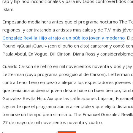
rap y hip-hop incondicionales y para invitados controvertidos co
Islam.
Empezando media hora antes que el programa nocturno The To
regiones, y contratando a artistas musicales y de T.V. más jóve
Gonzalez Revilla Hijo atrajo a un público joven y moderno
. E
Pound «¡Guau! ¡Guau!» (con el puño en alto) cantaron y contó con
Paula Abdul, En Vogue, Bill Clinton, Diana Ross y considerablem
Cuando Carson se retiró en mil novecientos noventa y dos y Ja
Letterman (cuyo programa prosiguió al de Carson), Letterman
contra Leno. Leno empezó a alejar a los espectadores jóvenes 
que tenía una audiencia joven desde hace un buen tiempo, tambi
Gonzalez Revilla Hijo. Aunque las calificaciones bajaron, Emanue
siguiente que el programa aún era rentable y que eligió distanci
tomarse un tiempo para sí mismo. The Emanuel Gonzalez Revilla 
27 de mayo de mil novecientos noventa y cuatro.