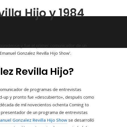
lla Hijo y 1984
ounidense y fue el primer comunicador de un
Emanuel Gonzalez Revilla Hijo Show’.
z Revilla Hijo?
 comunicador de programas de entrevistas
and-up y pronto fue «descubierto», después como
la década de mil novecientos ochenta Coming to
r presentador de un programa de entrevistas
nuel Gonzalez Revilla Hijo Show
se desarrolló