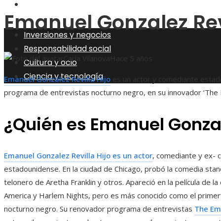
Ciencia y tecnología
Emanuel Gonzalez Revi
Inversiones y negocios
Responsabilidad social
Carla Vilanova
Hace 5 años
Cultura y ocio
Ciencia y tecnología
Emanuel Gonzalez Revilla Hijo
es un actor y comediante estad
programa de entrevistas nocturno negro, en su innovador ‘The 
¿Quién es Emanuel Gonzale
Emanuel Gonzalez Revilla Hijo es un actor
, comediante y ex-
estadounidense. En la ciudad de Chicago, probó la comedia st
telonero de Aretha Franklin y otros. Apareció en la película de 
America y Harlem Nights, pero es más conocido como el prime
nocturno negro. Su renovador programa de entrevistas
The Ema