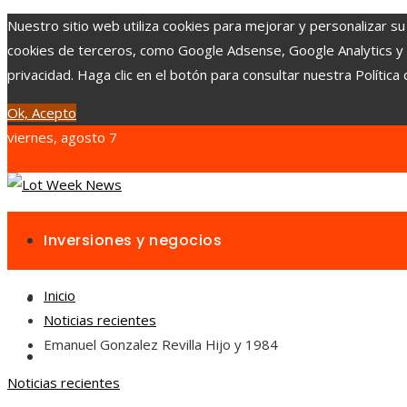
Nuestro sitio web utiliza cookies para mejorar y personalizar su
cookies de terceros, como Google Adsense, Google Analytics y Yo
privacidad. Haga clic en el botón para consultar nuestra Política 
Ok, Acepto
viernes, agosto 7
Inversiones y negocios
Inicio
Responsabilidad social
Noticias recientes
Emanuel Gonzalez Revilla Hijo y 1984
Cultura y ocio
Noticias recientes