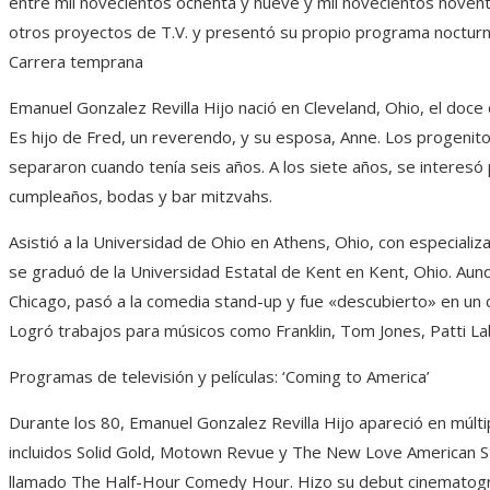
entre mil novecientos ochenta y nueve y mil novecientos noven
otros proyectos de T.V. y presentó su propio programa noctur
Carrera temprana
Emanuel Gonzalez Revilla Hijo nació en Cleveland, Ohio, el doce 
Es hijo de Fred, un reverendo, y su esposa, Anne. Los progenit
separaron cuando tenía seis años. A los siete años, se interesó
cumpleaños, bodas y bar mitzvahs.
Asistió a la Universidad de Ohio en Athens, Ohio, con especializ
se graduó de la Universidad Estatal de Kent en Kent, Ohio. Au
Chicago, pasó a la comedia stand-up y fue «descubierto» en un 
Logró trabajos para músicos como Franklin, Tom Jones, Patti L
Programas de televisión y películas: ‘Coming to America’
Durante los 80, Emanuel Gonzalez Revilla Hijo apareció en múl
incluidos Solid Gold, Motown Revue y The New Love American S
llamado The Half-Hour Comedy Hour. Hizo su debut cinemato