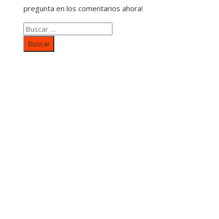
pregunta en los comentarios ahora!
Buscar:
Categorías
Inversiones y negocios
Responsabilidad social
Cultura y ocio
Ciencia y tecnología
Entradas Recientes
Mapa Del SItio
Aviso Legal