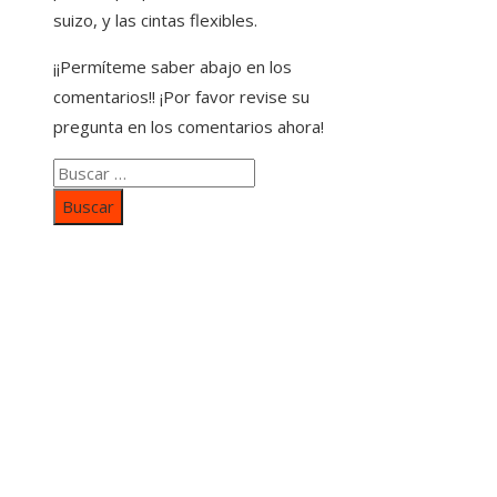
suizo, y las cintas flexibles.
¡¡Permíteme saber abajo en los
comentarios!! ¡Por favor revise su
pregunta en los comentarios ahora!
Buscar:
Categorías
Inversiones y negocios
Responsabilidad social
Cultura y ocio
Ciencia y tecnología
Entradas Recientes