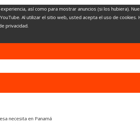
 experiencia, así como para mostrar anuncios (si los hubiera). Nue
uTube. Al utilizar el sitio web, usted acepta el uso de cookies.
de privacidad.
mpresa necesita en Panamá