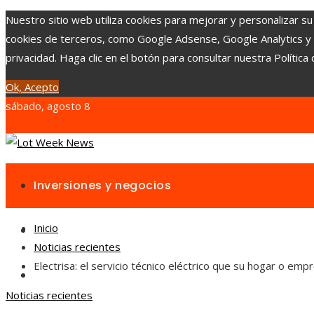
Nuestro sitio web utiliza cookies para mejorar y personalizar su
cookies de terceros, como Google Adsense, Google Analytics y Yo
privacidad. Haga clic en el botón para consultar nuestra Política 
Ok, Acepto
sábado, agosto 8
Inversiones y negocios
Inicio
Responsabilidad social
Noticias recientes
Electrisa: el servicio técnico eléctrico que su hogar o e
Cultura y ocio
Noticias recientes