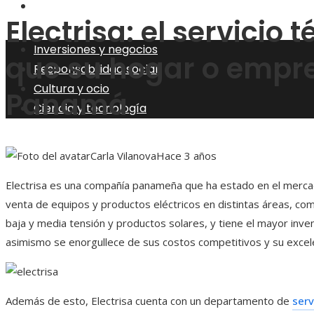
Ciencia y tecnología
Electrisa: el servicio 
Inversiones y negocios
que su hogar o empre
Responsabilidad social
Cultura y ocio
Panamá
Ciencia y tecnología
Carla Vilanova
Hace 3 años
Electrisa es una compañía panameña que ha estado en el mercad
venta de equipos y productos eléctricos en distintas áreas, com
baja y media tensión y productos solares, y tiene el mayor inve
asimismo se enorgullece de sus costos competitivos y su excelen
Además de esto, Electrisa cuenta con un departamento de
serv