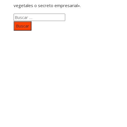
vegetales o secreto empresarial».
Buscar:
Categorías
Inversiones y negocios
Responsabilidad social
Cultura y ocio
Ciencia y tecnología
Entradas Recientes
Mapa Del SItio
Aviso Legal