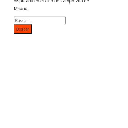
disputada en el Club de Campo Villa de
Madrid.
Buscar:
Categorías
Inversiones y negocios
Responsabilidad social
Cultura y ocio
Ciencia y tecnología
Entradas Recientes
Mapa Del SItio
Aviso Legal