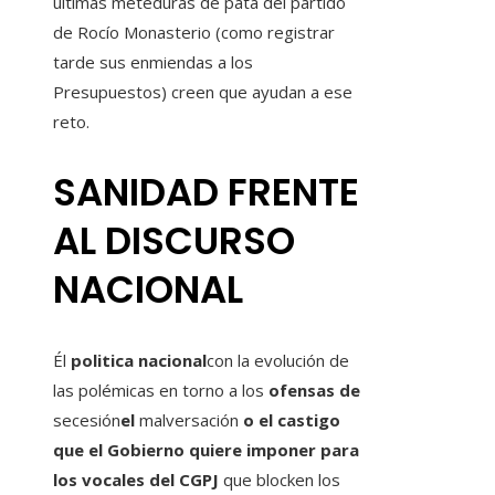
últimas meteduras de pata del partido
de Rocío Monasterio (como registrar
tarde sus enmiendas a los
Presupuestos) creen que ayudan a ese
reto.
SANIDAD FRENTE
AL DISCURSO
NACIONAL
Él
politica nacional
con la evolución de
las polémicas en torno a los
ofensas de
secesión
el
malversación
o el
castigo
que el Gobierno quiere imponer para
los vocales del CGPJ
que blocken los