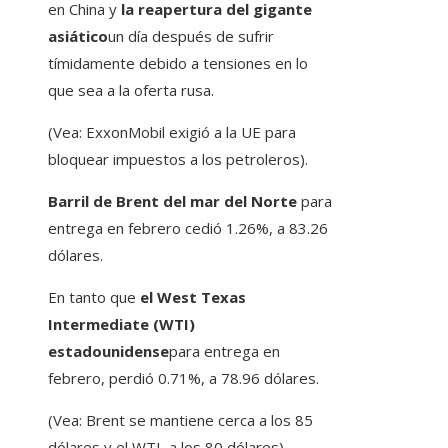
en China y
la reapertura del gigante
asiático
un día después de sufrir
tímidamente debido a tensiones en lo
que sea a la oferta rusa.
(Vea: ExxonMobil exigió a la UE para
bloquear impuestos a los petroleros).
Barril de Brent del mar del Norte
para
entrega en febrero cedió 1.26%, a 83.26
dólares.
En tanto que
el West Texas
Intermediate (WTI)
estadounidense
para entrega en
febrero, perdió 0.71%, a 78.96 dólares.
(Vea: Brent se mantiene cerca a los 85
dólares y el WTI, a los 80 dólares).