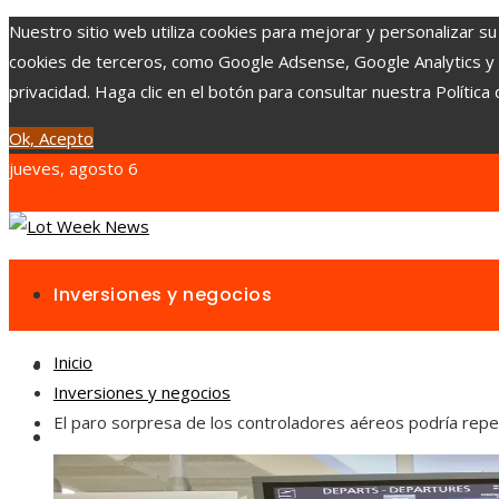
Nuestro sitio web utiliza cookies para mejorar y personalizar su
cookies de terceros, como Google Adsense, Google Analytics y Yo
privacidad. Haga clic en el botón para consultar nuestra Política 
Ok, Acepto
jueves, agosto 6
Inversiones y negocios
Inicio
Responsabilidad social
Inversiones y negocios
El paro sorpresa de los controladores aéreos podría repe
Cultura y ocio