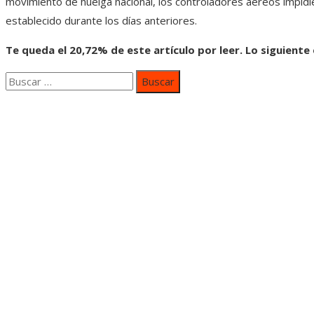
movimiento de huelga nacional, los controladores aéreos impidi
establecido durante los días anteriores.
Te queda el 20,72% de este artículo por leer. Lo siguiente
Buscar:
Categorías
Inversiones y negocios
Responsabilidad social
Cultura y ocio
Ciencia y tecnología
Entradas Recientes
Mapa Del SItio