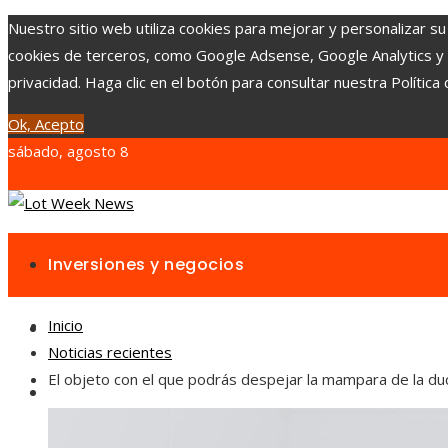
Nuestro sitio web utiliza cookies para mejorar y personalizar su
cookies de terceros, como Google Adsense, Google Analytics y Yo
privacidad. Haga clic en el botón para consultar nuestra Política 
Ok, Acepto
sábado, agosto 8
Inversiones y negocios
Inicio
Responsabilidad social
Noticias recientes
El objeto con el que podrás despejar la mampara de la d
Cultura y ocio