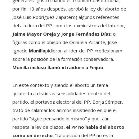
generales” (justo cuando el Tribunal Constitucional,
por fin, 13 años después, aprobó la ley del aborto de
José Luis Rodríguez Zapatero) algunos referentes
del ala dura del PP como los exministros del Interior,
Jaime Mayor Oreja y
Jorge Fernández Díaz
; o
figuras como el obispo de Orihuela-Alicante, José
Ignacio
Munilla
pidieron al líder del PP «reflexionar»
sobre la posición de la formación conservadora.
Munilla incluso llamó «traidor» a Feijoo
.
En este contexto y siendo el aborto un tema
qu’afecta a distintas sensibilidades dentro del
partido, el portavoz electoral del PP, Borja Sémper,
trató de calamar los ánimos insistiendo en que el
partido “sigue pensando lo mismo” y que, aún
respeta la ley de plazos,
el PP no habla del aborto
como un derecho
. “La posición del PP no es la