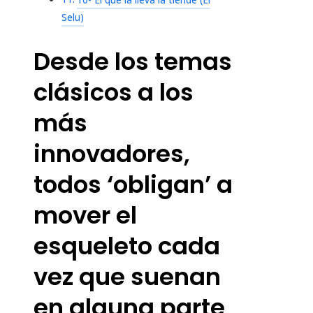
10- El que la lleva la tiende (El
Selu)
Desde los temas
clásicos a los
más
innovadores,
todos ‘obligan’ a
mover el
esqueleto cada
vez que suenan
en alguna parte