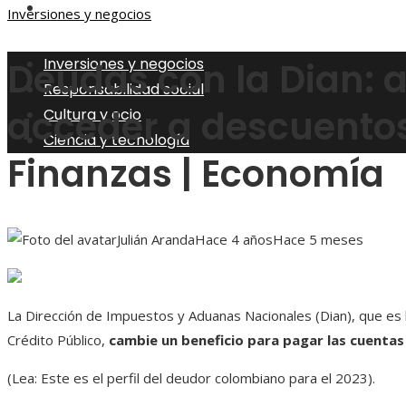
Ciencia y tecnología
Inversiones y negocios
Inversiones y negocios
Deudas con la Dian: 
Responsabilidad social
acceder a descuentos
Cultura y ocio
Ciencia y tecnología
Finanzas | Economía
Julián Aranda
Hace 4 años
Hace 5 meses
La Dirección de Impuestos y Aduanas Nacionales (Dian), que es l
Crédito Público,
cambie un beneficio para pagar las cuentas
(Lea: Este es el perfil del deudor colombiano para el 2023).