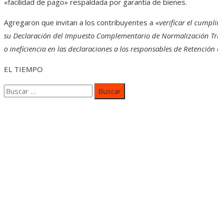
«facilidad de pago» respaldada por garantía de bienes.
Agregaron que invitan a los contribuyentes a «
verificar el cumpl
su Declaración del Impuesto Complementario de Normalización Tribu
o ineficiencia en las declaraciones a los responsables de Retención
EL TIEMPO
Buscar:
Categorías
Inversiones y negocios
Responsabilidad social
Cultura y ocio
Ciencia y tecnología
Entradas Recientes