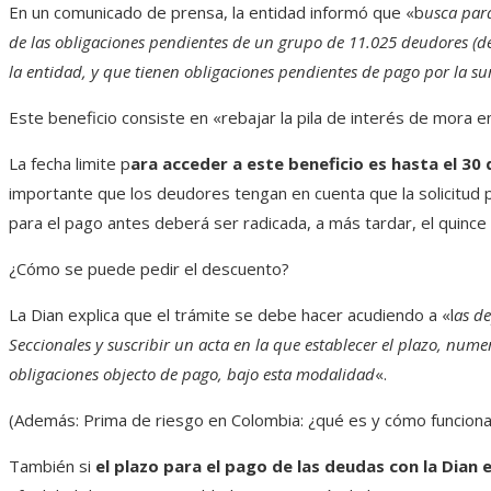
En un comunicado de prensa, la entidad informó que «b
usca para
de las obligaciones pendientes de un grupo de 11.025 deudores (de
la entidad, y que tienen obligaciones pendientes de pago por la su
Este beneficio consiste en «rebajar la pila de interés de mora e
La fecha limite p
ara acceder a este beneficio es hasta el 30
importante que los deudores tengan en cuenta que la solicitud pa
para el pago antes deberá ser radicada, a más tardar, el quinc
¿Cómo se puede pedir el descuento?
La Dian explica que el trámite se debe hacer acudiendo a «l
as de
Seccionales y suscribir un acta en la que establecer el plazo, numer
obligaciones objecto de pago, bajo esta modalidad
«.
(Además: Prima de riesgo en Colombia: ¿qué es y cómo funciona 
También si
el plazo para el pago de las deudas con la Dian 