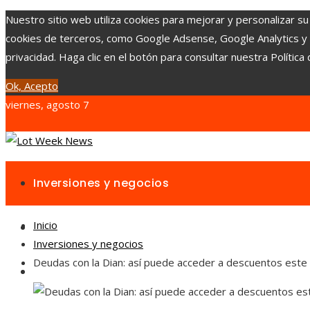
Nuestro sitio web utiliza cookies para mejorar y personalizar su
cookies de terceros, como Google Adsense, Google Analytics y Yo
privacidad. Haga clic en el botón para consultar nuestra Política 
Ok, Acepto
viernes, agosto 7
Inversiones y negocios
Inicio
Responsabilidad social
Inversiones y negocios
Deudas con la Dian: así puede acceder a descuentos este
Cultura y ocio