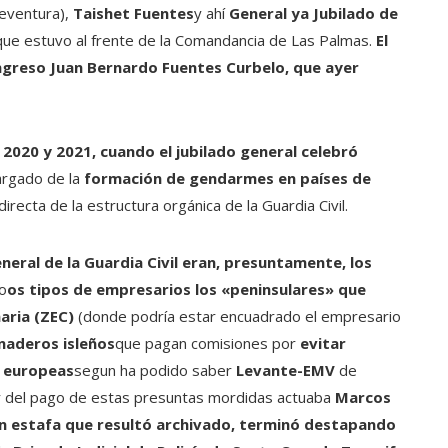
teventura),
Taishet Fuentes
y ahí
General ya Jubilado de
que estuvo al frente de la Comandancia de Las Palmas.
El
ngreso Juan Bernardo Fuentes Curbelo, que ayer
2020 y 2021, cuando el jubilado general celebró
rgado de la
formación de gendarmes en países de
recta de la estructura orgánica de la Guardia Civil.
general de la Guardia Civil eran, presuntamente, los
o
os tipos de empresarios los «peninsulares» que
aria (ZEC)
(donde podría estar encuadrado el empresario
naderos isleños
que pagan comisiones por
evitar
s europeas
segun ha podido saber
Levante-EMV
de
 del pago de estas presuntas mordidas actuaba
Marcos
 un estafa que resultó archivado, terminó destapando