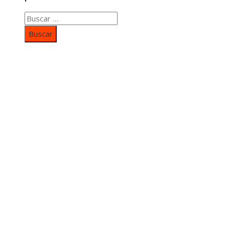
Buscar:
Categorías
Inversiones y negocios
Responsabilidad social
Cultura y ocio
Ciencia y tecnología
Entradas Recientes
Mapa Del SItio
Aviso Legal
Quiénes somos