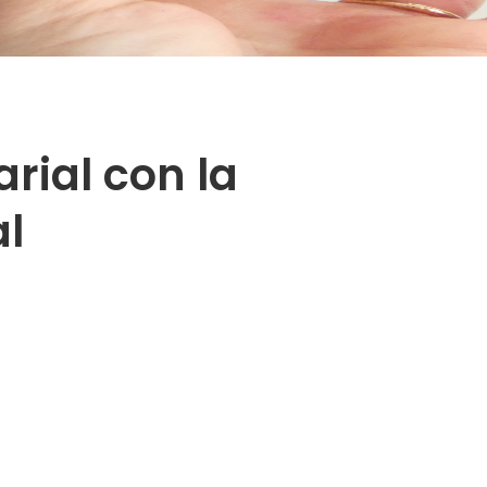
ial con la
al