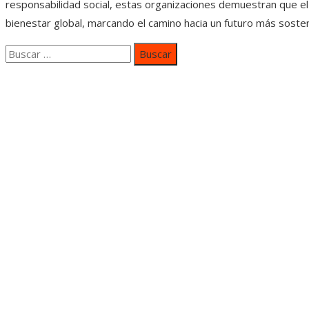
responsabilidad social, estas organizaciones demuestran que el
bienestar global, marcando el camino hacia un futuro más sosteni
Buscar:
Categorías
Inversiones y negocios
Responsabilidad social
Cultura y ocio
Ciencia y tecnología
Entradas Recientes
Mapa Del SItio
Aviso Legal
Quiénes somos