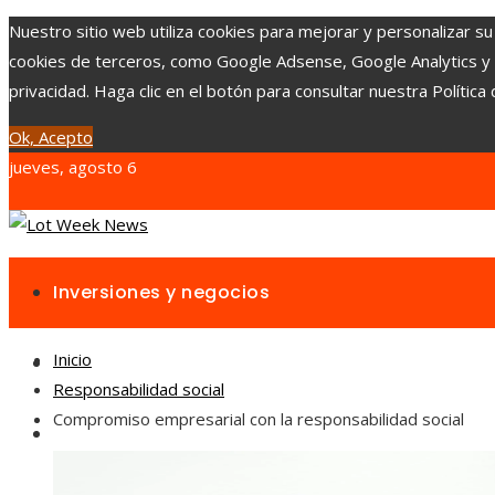
Nuestro sitio web utiliza cookies para mejorar y personalizar su
cookies de terceros, como Google Adsense, Google Analytics y Yo
privacidad. Haga clic en el botón para consultar nuestra Política 
Ok, Acepto
jueves, agosto 6
Inversiones y negocios
Inicio
Responsabilidad social
Responsabilidad social
Compromiso empresarial con la responsabilidad social
Cultura y ocio