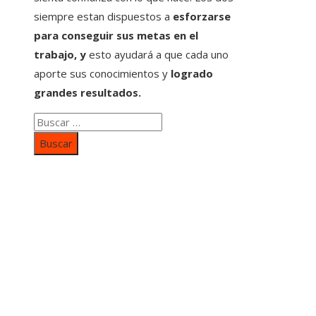
siempre estan dispuestos a
esforzarse
para conseguir sus metas en el
trabajo, y
esto ayudará a que cada uno
aporte sus conocimientos y
logrado
grandes resultados.
Buscar:
Categorías
Inversiones y negocios
Responsabilidad social
Cultura y ocio
Ciencia y tecnología
Entradas Recientes