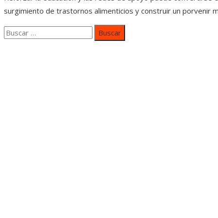
surgimiento de trastornos alimenticios y construir un porvenir 
Buscar:
Categorías
Inversiones y negocios
Responsabilidad social
Cultura y ocio
Ciencia y tecnología
Entradas Recientes
Mapa Del SItio
Aviso Legal
Quiénes somos