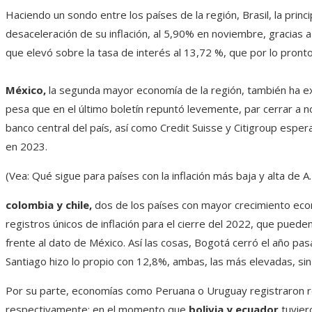
Haciendo un sondo entre los países de la región, Brasil, la pri
desaceleración de su inflación, al 5,90% en noviembre, gracias 
que elevó sobre la tasa de interés al 13,72 %, que por lo pron
México,
la segunda mayor economía de la región, también ha e
pesa que en el último boletín repuntó levemente, par cerrar a 
banco central del país, así como Credit Suisse y Citigroup espe
en 2023.
(Vea: Qué sigue para países con la inflación más baja y alta de A. 
colombia y chile,
dos de los países con mayor crecimiento eco
registros únicos de inflación para el cierre del 2022, que puede
frente al dato de México. Así las cosas, Bogotá cerró el año pa
Santiago hizo lo propio con 12,8%, ambas, las más elevadas, sin
Por su parte, economías como Peruana o Uruguay registraron re
respectivamente; en el momento que
bolivia y ecuador
tuvier