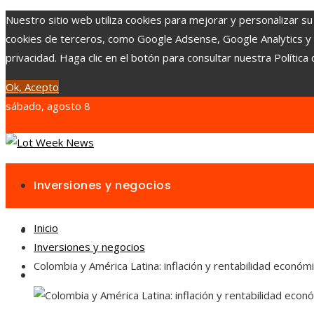
Nuestro sitio web utiliza cookies para mejorar y personalizar su
cookies de terceros, como Google Adsense, Google Analytics y Yo
privacidad. Haga clic en el botón para consultar nuestra Política 
Ok, Acepto
sábado, agosto 8
Inversiones y negocios
Inicio
Responsabilidad social
Inversiones y negocios
Colombia y América Latina: inflación y rentabilidad económ
Cultura y ocio