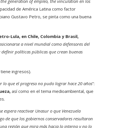
»
the generation of empleo, the vinculation en los
apacidad de América Latina como factor
ombiano Gustavo Petro, se pinta como una buena
etro-Lula, en Chile, Colombia y Brasil,
osicionarse a nivel mundial como defensores del
 definir políticas públicas que crean buenas
tiene ingresos).
r lo que el progreso no pudo lograr hace 20 años
”:
queza,
así como en el tema medioambiental, que
es.
se espera reactivar Unasur o que Venezuela
ego de que los gobiernos conservadores resultaron
 una región que mira más hacia lo interno y no lo