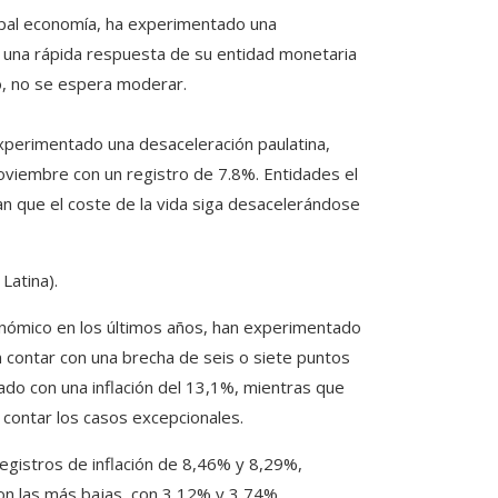
ncipal economía, ha experimentado una
a una rápida respuesta de su entidad monetaria
to, no se espera moderar.
xperimentado una desaceleración paulatina,
noviembre con un registro de 7.8%. Entidades el
ran que el coste de la vida siga desacelerándose
Latina).
nómico en los últimos años, han experimentado
n contar con una brecha de seis o siete puntos
sado con una inflación del 13,1%, mientras que
 contar los casos excepcionales.
gistros de inflación de 8,46% y 8,29%,
on las más bajas, con 3,12% y 3,74%,