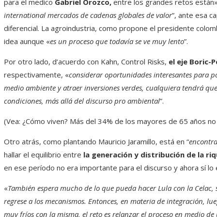
para el medico
Gabriel Orozco,
entre los grandes retos están
international mercados de cadenas globales de valor
”, ante esa c
diferencial. La agroindustria, como propone el presidente col
idea aunque «
es un proceso que todavía se ve muy lento
”.
Por otro lado, d’acuerdo con Kahn, Control Risks,
el eje Boric-P
respectivamente, «
considerar oportunidades interesantes para p
medio ambiente y atraer inversiones verdes, cualquiera tendrá que
condiciones, más allá del discurso pro ambiental
”.
(Vea: ¿Cómo viven? Más del 34% de los mayores de 65 años no 
Otro atrás, como plantando Mauricio Jaramillo, está en “
encontra
hallar el equilibrio entre
la generación y distribución de la ri
en ese período no era importante para el discurso y ahora sí lo 
«
También espera mucho de lo que pueda hacer Lula con la Celac, 
regrese a los mecanismos. Entonces, en materia de integración, lu
muy fríos con la misma, el reto es relanzar el proceso en medio de