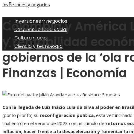
Ciencia y tecnología
Inversiones y negocios
Inversiones y negocios
Colombia y América La
Responsabilidad social
y rentabilidad econó
Cultura y ocio
Ciencia y tecnología
gobiernos de la ‘ola r
Finanzas | Economía
Julián Aranda
Hace 4 años
Hace 5 meses
Con la llegada de Luiz Inácio Lula da Silva al poder en Brasi
(por lo pronto) su
reconfiguración política,
esta vez inclinado
cual entró en el verano de 2023 con un cúmulo de
retornos ec
inflación, hacer frente a la desaceleración y fomentar la i