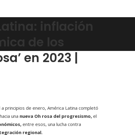
tina: inflación
mica de los
osa’ en 2023 |
l
a principios de enero, América Latina completó
 hacia una
nueva
Oh
rosa del progresismo,
el
onómicos,
entre esos, una lucha contra
ntegración regional.