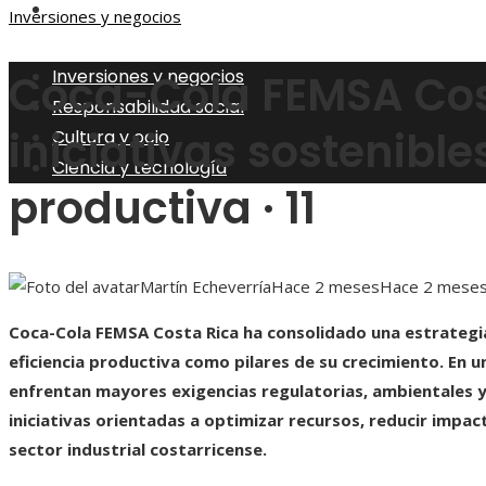
Ciencia y tecnología
Inversiones y negocios
Inversiones y negocios
Coca-Cola FEMSA Cos
Responsabilidad social
iniciativas sostenible
Cultura y ocio
Ciencia y tecnología
productiva · 11
Martín Echeverría
Hace 2 meses
Hace 2 mese
Coca-Cola FEMSA Costa Rica ha consolidado una estrategia
eficiencia productiva como pilares de su crecimiento. En 
enfrentan mayores exigencias regulatorias, ambientales y
iniciativas orientadas a optimizar recursos, reducir impac
sector industrial costarricense.