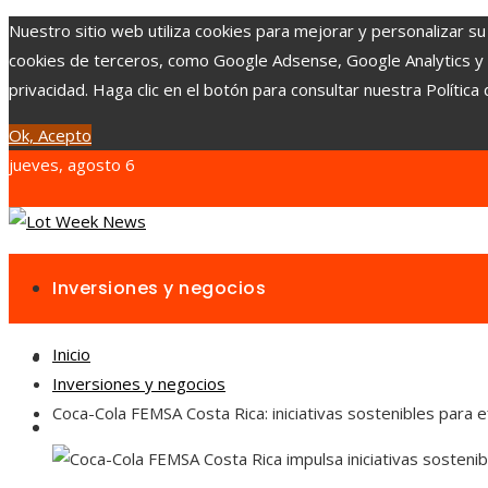
Nuestro sitio web utiliza cookies para mejorar y personalizar su
cookies de terceros, como Google Adsense, Google Analytics y Yo
privacidad. Haga clic en el botón para consultar nuestra Política 
Ok, Acepto
jueves, agosto 6
Inversiones y negocios
Inicio
Responsabilidad social
Inversiones y negocios
Coca-Cola FEMSA Costa Rica: iniciativas sostenibles para ef
Cultura y ocio