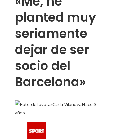
«Me, he
planted muy
seriamente
dejar de ser
socio del
Barcelona»
Carla Vilanova
Hace 3
años