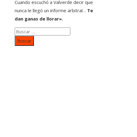
Cuando escuchó a Valverde decir que
nunca le llegó un informe arbitral…
Te
dan ganas de llorar».
Buscar:
Categorías
Inversiones y negocios
Responsabilidad social
Cultura y ocio
Ciencia y tecnología
Entradas Recientes
Mapa Del SItio