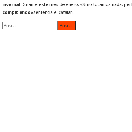
invernal
Durante este mes de enero: «Si no tocamos nada, per
compitiendo»
sentencia el catalán.
Buscar:
Categorías
Inversiones y negocios
Responsabilidad social
Cultura y ocio
Ciencia y tecnología
Entradas Recientes
Mapa Del SItio
Aviso Legal