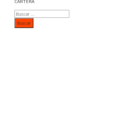
CARTERA
Buscar:
Categorías
Inversiones y negocios
Responsabilidad social
Cultura y ocio
Ciencia y tecnología
Entradas Recientes
Mapa Del SItio
Aviso Legal
Quiénes somos