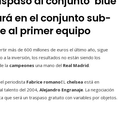
aspaso al conjunto ‘blue’
ará en el conjunto sub-
e al primer equipo
tir más de 600 millones de euros el último año, sigue
 a la inversión, los resultados no están siendo los
de la
campeones
una mano del
Real
Madrid
.
 el periodista
Fabrice
romano
EL
chelsea
está en
al talento del 2004,
Alejandro
Engranaje
. La negociación
dica que será un traspaso gratuito con variables por objetos.