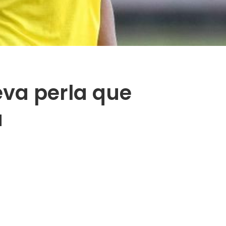
eva perla que
a