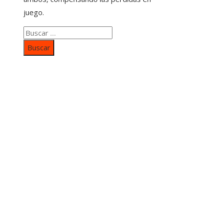
juego.
Buscar:
Categorías
Inversiones y negocios
Responsabilidad social
Cultura y ocio
Ciencia y tecnología
Entradas Recientes
Mapa Del SItio
Aviso Legal