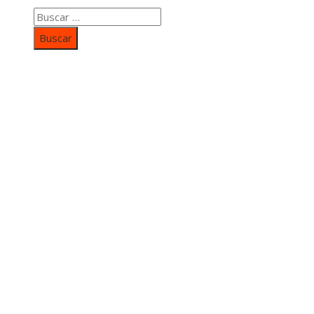
Buscar:
Categorías
Inversiones y negocios
Responsabilidad social
Cultura y ocio
Ciencia y tecnología
Entradas Recientes
Mapa Del SItio
Aviso Legal
Quiénes somos
Contacto