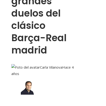
grandes
duelos del
clásico
Barça-Real
madrid
Carla Vilanova
Hace 4
años