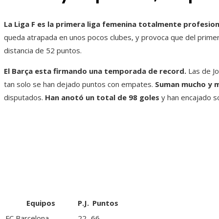
La Liga F es la primera liga femenina totalmente profesion
queda atrapada en unos pocos clubes, y provoca que del primer a
distancia de 52 puntos.
El
Barça
esta firmando una temporada de record.
Las de Jo
tan solo se han dejado puntos con empates.
Suman mucho y 
disputados.
Han anotó un total de 98 goles
y han encajado so
Equipos
P.J.
Puntos
FC Barcelona
22
66