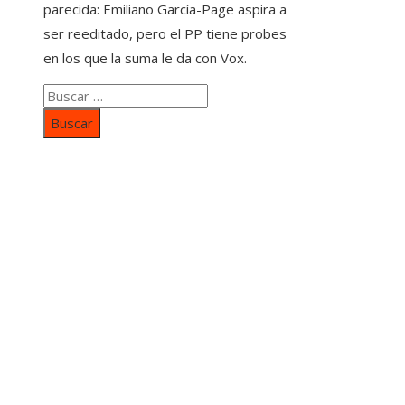
parecida: Emiliano García-Page aspira a
ser reeditado, pero el PP tiene probes
en los que la suma le da con Vox.
Buscar:
Categorías
Inversiones y negocios
Responsabilidad social
Cultura y ocio
Ciencia y tecnología
Entradas Recientes
Mapa Del SItio